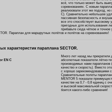
всё, что только может быть выиг
соревнованиях. С новым парап
реализовали этот же подход, но
C). Сравнительно небольшое удли
пассивная безопасность и внуша
все это способствует высокому
пригодных для использования ле
прибавьте сюда чёткое и точное 
CTOR. Параплан для маршрутных полётов и полётов на соревнованиях!
ных характеристик параплана SECTOR
.
Много лет назад мы прекратили 
абсолютные показатели лётно-те
производимых нами парапланов 
качество и скорость). Вместо эт
с хорошо зарекомендовавшими с
Сравнительные полеты парапла
MENTOR 5 показали преимущест
качестве на 0,7 - 0,8 единиц с о
и высокой максимальной скорос
боится какого-либо сравнения!