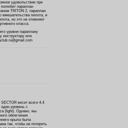
ромное удовольствие при
о полюбит параплан
аном TRITON 2, параплан
о вмешательства пилота, и
лота, но это не отменяет
ортивного класса.
его уровня параплану
 инструктору или
aclub.ru@gmail.com
н SECTOR весит всего 4,4
а один уровень с
а (light). Однако, мы
ного облегчения
еннего крыла была
на так, чтобы не потерять