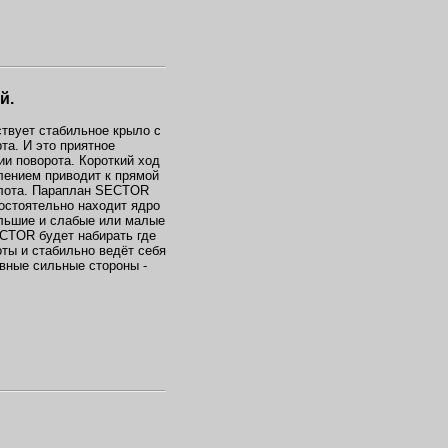
й.
ствует стабильное крыло с
а. И это приятное
и поворота. Короткий ход
лением приводит к прямой
илота. Параплан SECTOR
мостоятельно находит ядро
ольшие и слабые или малые
CTOR будет набирать где
оты и стабильно ведёт себя
овные сильные стороны -