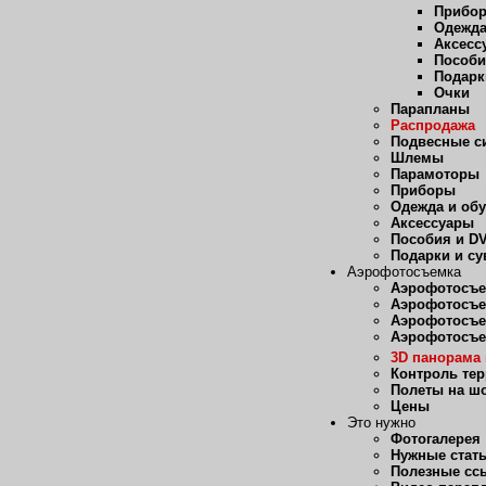
Прибо
Одежда
Аксесс
Пособи
Подарк
Очки
Парапланы
Распродажа
Подвесные с
Шлемы
Парамоторы
Приборы
Одежда и об
Аксессуары
Пособия и D
Подарки и с
Аэрофотосъемка
Аэрофотосъе
Аэрофотосъе
Аэрофотосъе
Аэрофотосъе
3D панорама 
Контроль те
Полеты на ш
Цены
Это нужно
Фотогалерея
Нужные стат
Полезные сс