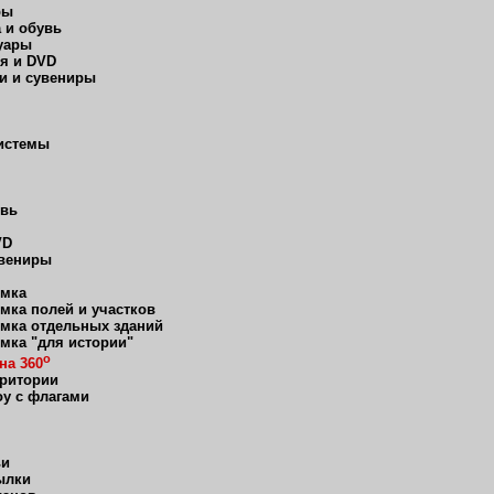
ры
 и обувь
уары
я и DVD
и и сувениры
истемы
увь
VD
увениры
мка
мка полей и участков
мка отдельных зданий
мка "для истории"
о
на 360
рритории
оу с флагами
ьи
ылки