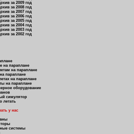
рхив за 2009 год
рхив за 2008 год
рхив за 2007 год
рхив за 2006 год
рхив за 2005 год
рхив за 2004 год
рхив за 2003 год
рхив за 2002 год
аплане
е на параплане
етам на параплане
 на параплане
етах на параплане
ты на параплане
нерное оборудование
ланов
ый симулятор
о летать
ать у нас
ланы
оторы
ные системы
ы