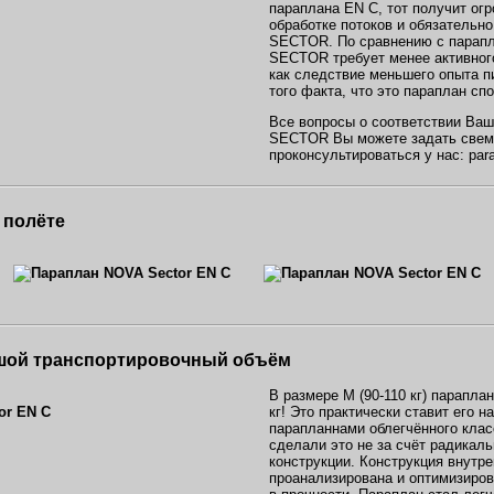
параплана EN C, тот получит ог
обработке потоков и обязательн
SECTOR. По сравнению с парапл
SECTOR требует менее активног
как следствие меньшего опыта пи
того факта, что это параплан сп
Все вопросы о соответствии Ваш
SECTOR Вы можете задать свему
проконсультироваться у нас: par
 полёте
ьшой транспортировочный объём
В размере М (90-110 кг) парапла
кг! Это практически ставит его н
парапланнами облегчённого класс
сделали это не за счёт радикаль
конструкции. Конструкция внутр
проанализирована и оптимизирова