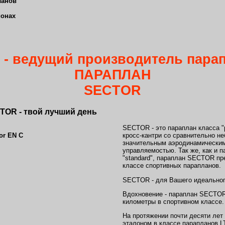
ланов
ионах
ПАРАПЛАН
SECTOR
OR - твой лучший день
SECTOR - это параплан класса "
кросс-кантри со сравнительно н
значительным аэродинамическим
управляемостью. Так же, как и 
"standard", параплан SECTOR пр
классе спортивных парапланов.
SECTOR - для Вашего идеальног
Вдохновение - параплан SECTOR
километры в спортивном классе.
На протяжении почти десяти ле
эталоном в классе парапланов L