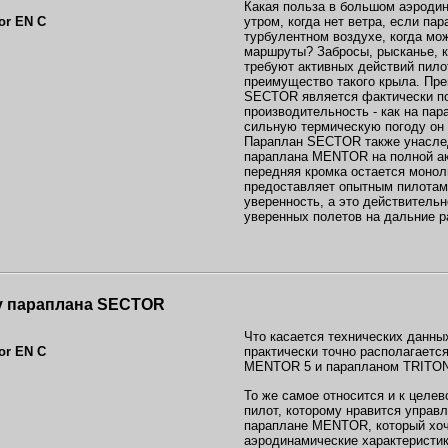
Какая польза в большом аэроди
утром, когда нет ветра, если пар
турбулентном воздухе, когда мо
маршруты? Забросы, рысканье, к
требуют активных действий пилот
преимущество такого крыла. Пр
SECTOR является фактически п
производительность - как на па
сильную термическую погоду он 
Параплан SECTOR также унасле
параплана MENTOR на полной ак
передняя кромка остается монол
предоставляет опытным пилота
уверенность, а это действитель
уверенных полетов на дальние р
у
параплана SECTOR
Что касается технических данн
практически точно располагаетс
MENTOR 5 и парапланом TRITON
То же самое относится и к целев
пилот, которому нравится управ
параплане MENTOR, который хоч
аэродинамические характеристики