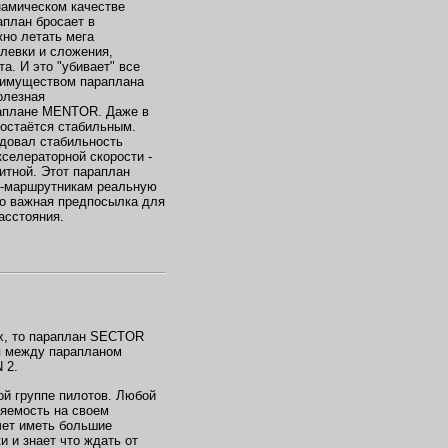
намическом качестве
аплан бросает в
жно летать мега
левки и сложения,
а. И это "убивает" все
еимуществом параплана
олезная
раплане MENTOR. Даже в
остаётся стабильным.
довал стабильность
селераторной скорости -
итной. Этот параплан
м-маршрутникам реальную
но важная предпосылка для
асстояния.
ых, то параплан SECTOR
я между парапланом
 2.
ой группе пилотов. Любой
ляемость на своем
ет иметь большие
 и знает что ждать от