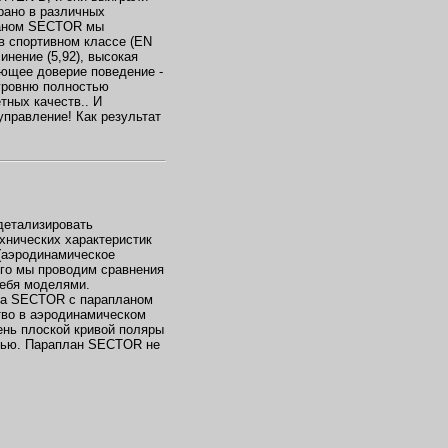
рано в различных
ланом SECTOR мы
 в спортивном классе (EN
нение (5,92), высокая
ющее доверие поведение -
 уровню полностью
тных качеств.. И
управление! Как результат
детализировать
хнических характеристик
(аэродинамическое
ого мы проводим сравнения
ебя моделями.
на SECTOR с парапланом
во в аэродинамическом
чень плоской кривой поляры
тью. Параплан SECTOR не