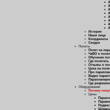
А
А
А
А
А
А
А
А
История
Наши лица
Координаты
Скидки
Полеты
Полет на пар
ЧаВО о полет
Обучение пол
Где полетать
Отзывы о пол
Цена на поле
Про парапла
Видео парап
Парапланерн
Где разрешен
Оборудование
Почему покуп
Цены
Парап
Парам
Подвес
Шлем