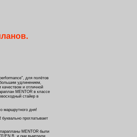
performance", для полётов
ебольшим удлинением,
 качеством и отличной
параплан MENTOR в классе
евосходный стайер в
о маршрутного дня!
 буквально проглатывает
т парапланы MENTOR были
TF/EN B, и они выиграли