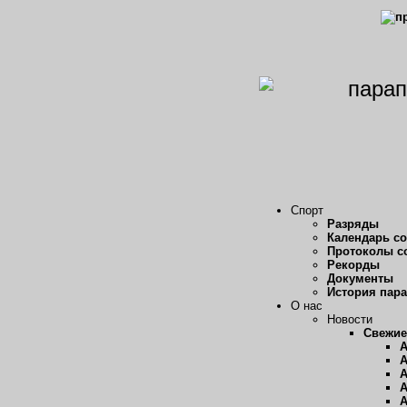
Спорт
Разряды
Календарь с
Протоколы с
Рекорды
Документы
История пар
О нас
Новости
Свежие
А
А
А
А
А