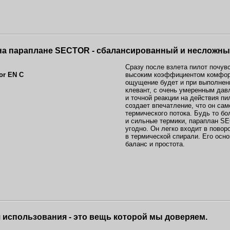
на параплане SECTOR - сбалансированный и несложны
Сразу после взлета пилот почув
высоким коэффициентом комфорт
ощущение будет и при выполнени
клевант, с очень умеренным дав
и точной реакции на действия п
создает впечатление, что он са
термического потока. Будь то б
и сильные термики, параплан SE
угодно. Он легко входит в повор
в термической спирали. Его осн
баланс и простота.
 использования - это вещь которой мы доверяем.