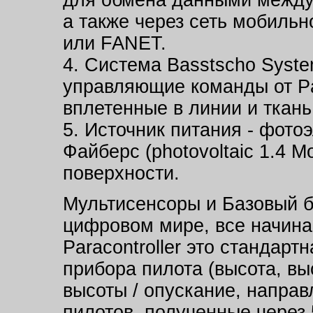
а также через сеть мобильн
или FANET.
4. Система Basstscho Syst
управляющие команды от Par
вплетенные в линии и ткань
5. Источник питания - фото
Файберс (photovoltaic 1.4 M
поверхности.
Мультисенсоры и Базовый бл
цифровом мире, все начинае
Paracontroller это стандар
прибора пилота (высота, вы
высоты / опускание, направл
пилотов, полученные через