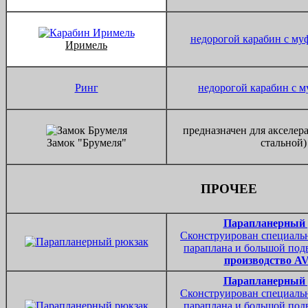
недорогой карабин с му
Иримель
Ринг
недорогой карабин с м
предназначен для акселер
Замок "Брумеля"
стальной)
ПРОЧЕЕ
Парапланерный 
Сконструирован специальн
параплана и большой под
производство AV
Парапланерный 
Сконструирован специальн
параплана и большой под