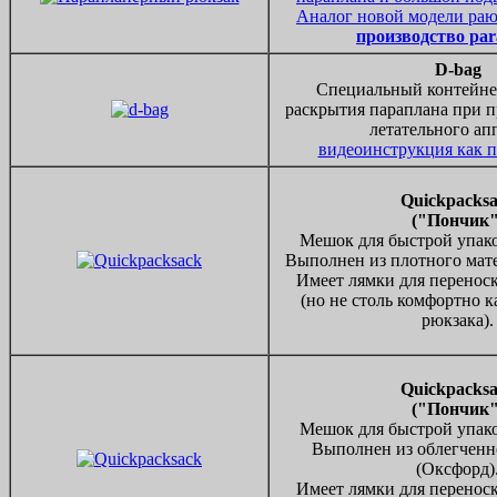
Аналог новой модели раю
производство par
D-bag
Специальный контейнер
раскрытия параплана при п
летательного ап
видеоинструкция как п
Quickpacks
("Пончик"
Мешок для быстрой упако
Выполнен из плотного мате
Имеет лямки для переноск
(но не столь комфортно к
рюкзака).
Quickpacks
("Пончик"
Мешок для быстрой упако
Выполнен из облегченн
(Оксфорд)
Имеет лямки для переноск