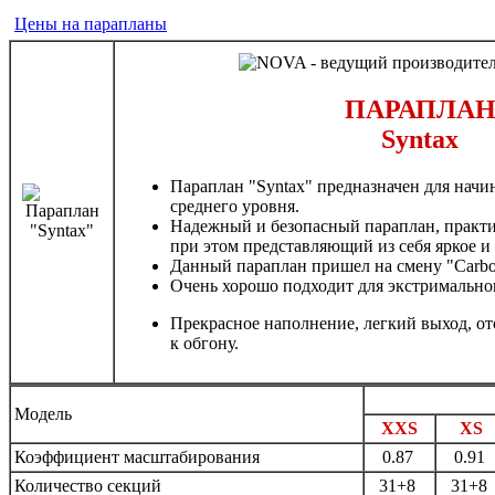
Цены на парапланы
ПАРАПЛА
Syntax
Параплан "Syntax" предназначен для нач
среднего уровня.
Надежный и безопасный параплан, практи
при этом представляющий из себя яркое и
Данный параплан пришел на смену "Carbon
Очень хорошо подходит для экстримально
Прекрасное наполнение, легкий выход, о
к обгону.
Модель
XXS
XS
Коэффициент масштабирования
0.87
0.91
Количество секций
31+8
31+8