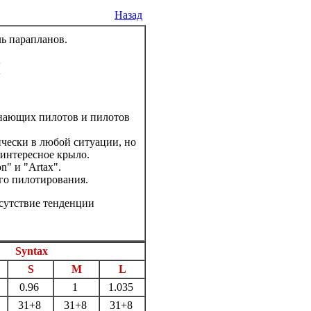
Назад
Н
инающих пилотов и пилотов
чески в любой ситуации, но
 интересное крыло.
" и "Artax".
го пилотирования.
тсутствие тенденции
Syntax
S
M
L
0.96
1
1.035
31+8
31+8
31+8