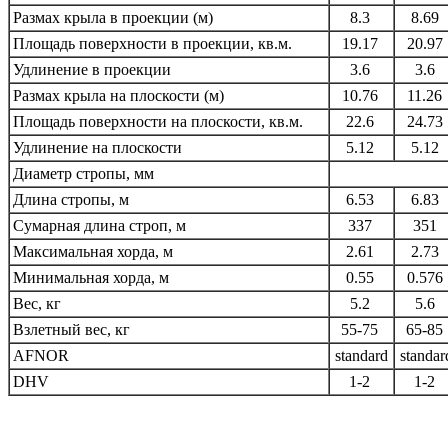
Размах крыла в проекции (м)
8.3
8.69
Площадь поверхности в проекции, кв.м.
19.17
20.97
Удлинение в проекции
3.6
3.6
Размах крыла на плоскости (м)
10.76
11.26
Площадь поверхности на плоскости, кв.м.
22.6
24.73
Удлинение на плоскости
5.12
5.12
Диаметр стропы, мм
Длина стропы, м
6.53
6.83
Сумарная длина строп, м
337
351
Максимальная хорда, м
2.61
2.73
Минимальная хорда, м
0.55
0.576
Вес, кг
5.2
5.6
Взлетный вес, кг
55-75
65-85
AFNOR
standard
standar
DHV
1-2
1-2